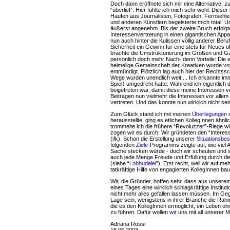
Doch dann eröffnete sich mir eine Alternative, 
“überlief”. Hier fühlte ich mich sehr wohl: Die
Haufen aus Journalisten, Fotografen, Fernsehl
und anderen Künstlern begeisterte mich total. 
äußerst angenehm. Bis der zweite Bruch erfolgte
Interessenvertretung in einen gigantischen Appa
nun auch hinter die Kulissen völlig anderer Beru
Sicherheit ein Gewinn für eine stets für Neues of
brachte die Umstrukturierung im Großen und G
persönlich doch mehr Nach- denn Vorteile: Die ei
heimelige Gemeinschaft der Kreativen wurde von
entmündigt. Plötzlich lag auch hier der Rechtssc
Wege wurden unendlich weit ... Ich erkannte imm
Spieß umgedreht hatte: Während ich eigentlich 
beigetreten war, damit diese meine Interessen ver
Beiträgen nun vielmehr die Interessen vor allem
vertreten. Und das konnte nun wirklich nicht sei
Zum Glück stand ich mit meinen
Überlegungen
n
herausstellte, ging es etlichen KollegInnen ähnlic
trommelte ich die frühere “Revoluzzer”-Riege 
zogen wir es durch: Wir gründeten den “Interess
(ifk). Schon die Erstellung unserer
Situationsbe
folgenden
Ziele
-Programms zeigte auf, wie viel A
Sache stecken würde - doch wir scheuten und sc
auch jede Menge Freude und Erfüllung durch d
(siehe “
Lobhudelei
”). Erst recht, weil wir auf 
tatkräftige Hilfe von engagierten KollegInnen b
Wir, die Gründer, hoffen sehr, dass aus unser
eines Tages eine wirklich schlagkräftige Instituti
nicht mehr alles gefallen lassen müssen. Im Gegen
Lage sein, wenigstens in ihrer Branche die Ra
die es den KollegInnen ermöglicht, ein Leben oh
zu führen. Dafür wollen
wir
uns mit all unserer M
Adriana Rossi