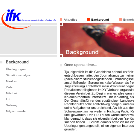
Aktuelles
Background
Branch
Once upon a time...
Überlegungen
Tja, eigentlich ist die Geschichte schnell erzäh
Situationsanalyse
entschlossen hatte, den Journalismus zu mein
(nach einem studienbegleitenden Einführungss
Maulbox
anschließenden Sprung ins kalte Wasser als freie
Tageszeitung) schließlich mein Volontariat began
Ziele
RedaktionskollegInnen im XY-Verband organisiert
Mitarbeit
diesem Verein bei. Zu Beginn war es alles ganz 
ich auch rechtlich unterstützt - bis ich anfing, als
Lob
Der Geschäftsführer des zuständigen Landesver
Rechtschutzsache schlichtweg hängen, und auch 
Satzung
seine Aufgabe nur unzureichend. Als ich aus d
Mitglied werden
Schwerpunkt immer weiter in Richtung Public Rel
übel geworden: Den PR-Leuten wurde immer wie
klar gemacht, dass sie eigentlich bei den “seriös
suchen hätten ... Bereits damals hatte ich mit ei
Überlegungen angestellt, einen eigenen Interes
gründen.