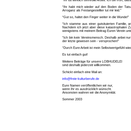
“Ihr tut wirklich sinnvolle Arbeit. Ich bin froh, da
“Ihr habt mich wieder auf den Boden der Tats
Arroganz als Festangestellter tut mir leid.”
“Gut so, haltet den Finger weiter in die Wunde!”
“Ich stamme aus einer gutsituierten Familie, a
Nachdem ich jetzt aber diese katastrophalen 
wenigstens mit meinem Beitrag Euren Verein unters
“Ich bin kein Vereinsmensch. Deshalb anbei nur
der letzte gewesen sein - versprochen!”
“Durch Eure Arbeit ist mein Selbstwertgefühl wi
Es tut einfach gut!
Weitere Beiträge für unsere LOBHUDELEI
sind deshalb jederzeit willkommen.
Schickt einfach eine Mail an:
info@freie-kulturberufe.de
Eure Namen veröffentlichen wir nur,
wenn Ihr es ausdrücklich wünscht.
Ansonsten wahren wir die Anonymität.
Sommer 2003