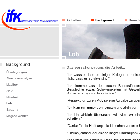
Aktuelles
Background
Branch
Das verschönert uns die Arbeit...
Überlegungen
“Ich wusste, dass es einigen Kollegen in meine
Situationsanalyse
nicht, dass es so viele sind.”
Maulbox
“Ich komme aus den neuen Bundesländern
Geschichte etwas Schwierigkeiten mit Gewe
Ziele
Verein bin ich gerne beigetreten.”
Mitarbeit
“Respekt für Euren Mut, so eine Aufgabe zu üb
Lob
“Ich kam mir immer sehr einsam und allein vor - j
Satzung
“Ich bin wirklich überrascht, wie viele wir si
Mitglied werden
schaffen!”
“Danke für die Hoffnung, die ich schon verloren h
“Endlich jemand, der diesen längst überfälligen S