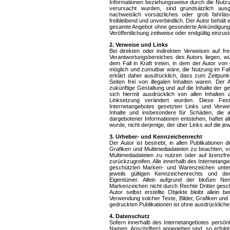
Informationen beziehungsweise durch die Nutzun
verursacht wurden, sind grundsätzlich aus
nachweislich vorsätzliches oder grob fahrläs
freibleibend und unverbindlich. Der Autor behält 
gesamte Angebot ohne gesonderte Ankündigung 
Veröffentlichung zeitweise oder endgültig einzust
2. Verweise und Links
Bei direkten oder indirekten Verweisen auf fre
Verantwortungsbereiches des Autors liegen, wür
dem Fall in Kraft treten, in dem der Autor von
möglich und zumutbar wäre, die Nutzung im Falle
erklärt daher ausdrücklich, dass zum Zeitpunk
Seiten frei von illegalen Inhalten waren. Der A
zukünftige Gestaltung und auf die Inhalte der ge
sich hiermit ausdrücklich von allen Inhalten a
Linksetzung verändert wurden. Diese Fests
Internetangebotes gesetzten Links und Verweise
Inhalte und insbesondere für Schäden, die 
dargebotener Informationen entstehen, haftet al
wurde, nicht derjenige, der über Links auf die jewe
3. Urheber- und Kennzeichenrecht
Der Autor ist bestrebt, in allen Publikationen 
Grafiken und Multimediadateien zu beachten, von
Multimediadateien zu nutzen oder auf lizenzfre
zurückzugreifen. Alle innerhalb des Internetang
geschützten Marken- und Warenzeichen unter
jeweils gültigen Kennzeichenrechts und den
Eigentümer. Allein aufgrund der bloßen Ne
Markenzeichen nicht durch Rechte Dritter geschü
Autor selbst erstellte Objekte bleibt allein b
Verwendung solcher Texte, Bilder, Grafiken und 
gedruckten Publikationen ist ohne ausdrückliche
4. Datenschutz
Sofern innerhalb des Internetangebotes persönl
Namen, Anschriften) angegeben sind, so erfolgt