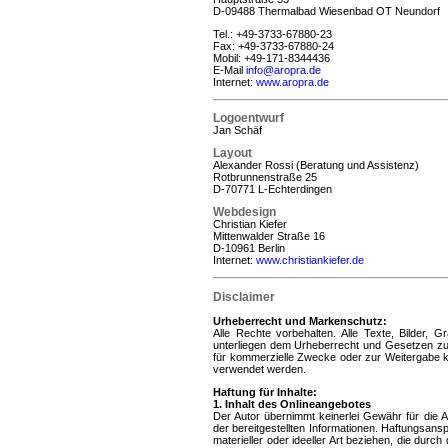
D-09488 Thermalbad Wiesenbad OT Neundorf
Tel.: +49-3733-67880-23
Fax: +49-3733-67880-24
Mobil: +49-171-8344436
E-Mail
info@aropra.de
Internet:
www.aropra.de
Logoentwurf
Jan Schäf
Layout
Alexander Rossi (Beratung und Assistenz)
Rotbrunnenstraße 25
D-70771 L-Echterdingen
Webdesign
Christian Kiefer
Mittenwalder Straße 16
D-10961 Berlin
Internet:
www.christiankiefer.de
Disclaimer
Urheberrecht und Markenschutz:
Alle Rechte vorbehalten. Alle Texte, Bilder, 
unterliegen dem Urheberrecht und Gesetzen zu
für kommerzielle Zwecke oder zur Weitergabe k
verwendet werden.
Haftung für Inhalte:
1. Inhalt des Onlineangebotes
Der Autor übernimmt keinerlei Gewähr für die Aktu
der bereitgestellten Informationen. Haftungsan
materieller oder ideeller Art beziehen, die dur