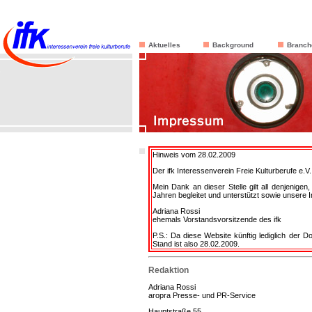
Aktuelles
Background
Branch
Hinweis vom 28.02.2009
Der ifk Interessenverein Freie Kulturberufe e.
Mein Dank an dieser Stelle gilt all denjenige
Jahren begleitet und unterstützt sowie unsere 
Adriana Rossi
ehemals Vorstandsvorsitzende des ifk
P.S.: Da diese Website künftig lediglich der Do
Stand ist also 28.02.2009.
Redaktion
Adriana Rossi
aropra Presse- und PR-Service
Hauptstraße 55