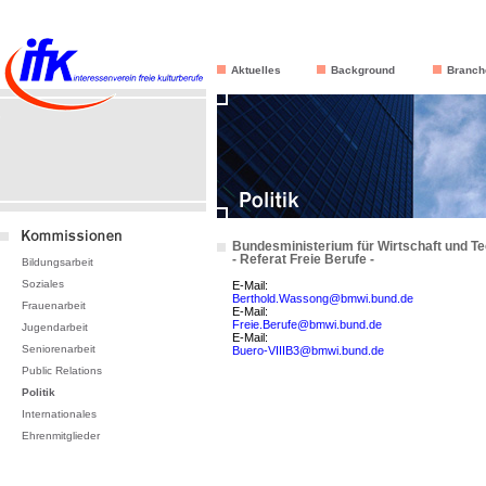
Aktuelles
Background
Branch
Bundesministerium für Wirtschaft und T
- Referat Freie Berufe -
Bildungsarbeit
Soziales
E-Mail:
Berthold.Wassong@bmwi.bund.de
Frauenarbeit
E-Mail:
Freie.Berufe@bmwi.bund.de
Jugendarbeit
E-Mail:
Seniorenarbeit
Buero-VIIIB3@bmwi.bund.de
Public Relations
Politik
Internationales
Ehrenmitglieder