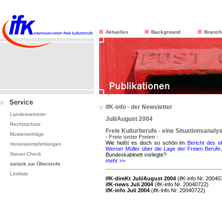
Aktuelles
Background
Branch
ifK-info - der Newsletter
Landesvertreter
Juli/August 2004
Rechtsschutz
Freie Kulturberufe - eine Situationsanaly
Musterverträge
- Freie unter Freien -
Wie heißt es doch so schön im
Bericht des e
Honorarempfehlungen
Werner Müller über die Lage der Freien Berufe
Steuer-Check
Bundeskabinett vorlegte?
mehr >>
zurück zur Übersicht
Linkliste
ifK-direKt Juli/August 2004
(ifK-info Nr. 20040
ifK-news Juli 2004
(ifK-info Nr. 20040722)
ifK-info Juli 2004
(ifK-info Nr. 20040722)