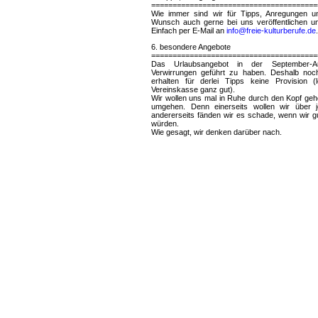
=======================================
Wie immer sind wir für Tipps, Anregungen un
Wunsch auch gerne bei uns veröffentlichen un
Einfach per E-Mail an
info@freie-kulturberufe.de
.
6. besondere Angebote
=======================================
Das Urlaubsangebot in der September-A
Verwirrungen geführt zu haben. Deshalb noc
erhalten für derlei Tipps keine Provision (
Vereinskasse ganz gut).
Wir wollen uns mal in Ruhe durch den Kopf gehe
umgehen. Denn einerseits wollen wir über 
andererseits fänden wir es schade, wenn wir g
würden.
Wie gesagt, wir denken darüber nach.