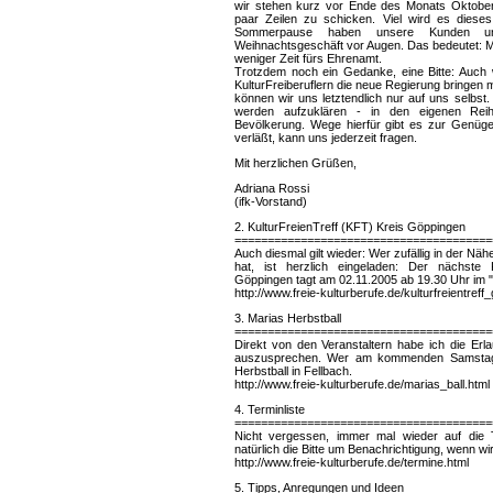
wir stehen kurz vor Ende des Monats Oktober 
paar Zeilen zu schicken. Viel wird es diese
Sommerpause haben unsere Kunden und
Weihnachtsgeschäft vor Augen. Das bedeutet: Me
weniger Zeit fürs Ehrenamt.
Trotzdem noch ein Gedanke, eine Bitte: Auch
KulturFreiberuflern die neue Regierung bringen m
können wir uns letztendlich nur auf uns selbst
werden aufzuklären - in den eigenen Re
Bevölkerung. Wege hierfür gibt es zur Genüg
verläßt, kann uns jederzeit fragen.
Mit herzlichen Grüßen,
Adriana Rossi
(ifk-Vorstand)
2. KulturFreienTreff (KFT) Kreis Göppingen
=======================================
Auch diesmal gilt wieder: Wer zufällig in der Näh
hat, ist herzlich eingeladen: Der nächste K
Göppingen tagt am 02.11.2005 ab 19.30 Uhr im "c
http://www.freie-kulturberufe.de/kulturfreientreff
3. Marias Herbstball
=======================================
Direkt von den Veranstaltern habe ich die Erla
auszusprechen. Wer am kommenden Samstag a
Herbstball in Fellbach.
http://www.freie-kulturberufe.de/marias_ball.html
4. Terminliste
=======================================
Nicht vergessen, immer mal wieder auf die 
natürlich die Bitte um Benachrichtigung, wenn w
http://www.freie-kulturberufe.de/termine.html
5. Tipps, Anregungen und Ideen