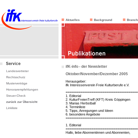
Aktuelles
Background
Branch
ifK-info - der Newsletter
Landesvertreter
Oktober/November/Dezember 2005
Rechtsschutz
Herausgeber:
Musterverträge
ifk Interessenverein Freie Kulturberufe e.V.
Honorarempfehlungen
=======================================
Steuer-Check
1. Editorial
2. KulturFreienTreff (KFT) Kreis Göppingen
zurück zur Übersicht
3. Marias Herbstball
4. Terminliste
Linkliste
5. Tipps, Anregungen und Ideen
6. besondere Angebote
=======================================
1. Editorial
=======================================
Hallo, liebe Abonnentinnen und Abonnenten,