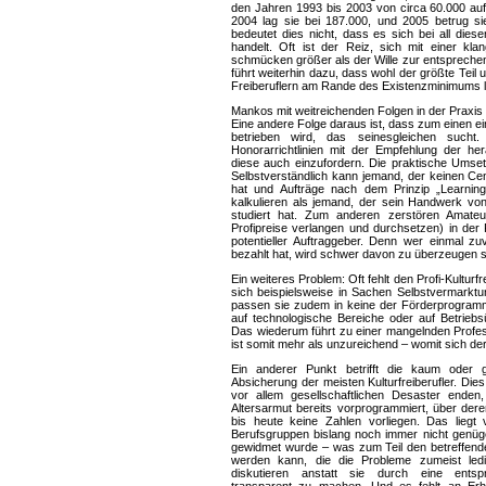
den Jahren 1993 bis 2003 von circa 60.000 auf 
2004 lag sie bei 187.000, und 2005 betrug sie 
bedeutet dies nicht, dass es sich bei all die
handelt. Oft ist der Reiz, sich mit einer kl
schmücken größer als der Wille zur entsprechen
führt weiterhin dazu, dass wohl der größte Teil u
Freiberuflern am Rande des Existenzminimums le
Mankos mit weitreichenden Folgen in der Praxis
Eine andere Folge daraus ist, dass zum einen e
betrieben wird, das seinesgleichen such
Honorarrichtlinien mit der Empfehlung der h
diese auch einzufordern. Die praktische Umse
Selbstverständlich kann jemand, der keinen Cent
hat und Aufträge nach dem Prinzip „Learning
kalkulieren als jemand, der sein Handwerk von
studiert hat. Zum anderen zerstören Amateu
Profipreise verlangen und durchsetzen) in der
potentieller Auftraggeber. Denn wer einmal zu
bezahlt hat, wird schwer davon zu überzeugen s
Ein weiteres Problem: Oft fehlt den Profi-Kulturfrei
sich beispielsweise in Sachen Selbstvermarktun
passen sie zudem in keine der Förderprogramme
auf technologische Bereiche oder auf Betrieb
Das wiederum führt zu einer mangelnden Profess
ist somit mehr als unzureichend – womit sich der
Ein anderer Punkt betrifft die kaum oder 
Absicherung der meisten Kulturfreiberufler. Die
vor allem gesellschaftlichen Desaster enden
Altersarmut bereits vorprogrammiert, über der
bis heute keine Zahlen vorliegen. Das liegt
Berufsgruppen bislang noch immer nicht genüg
gewidmet wurde – was zum Teil den betreffend
werden kann, die die Probleme zumeist ledi
diskutieren anstatt sie durch eine entspre