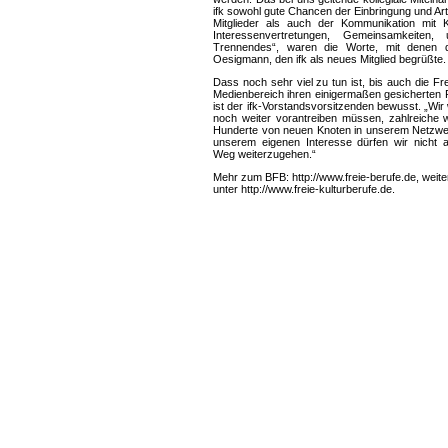
ifk sowohl gute Chancen der Einbringung und Art
Mitglieder als auch der Kommunikation mit K
Interessenvertretungen, Gemeinsamkeiten,
Trennendes“, waren die Worte, mit denen d
Oesigmann, den ifk als neues Mitglied begrüßte.
Dass noch sehr viel zu tun ist, bis auch die Fre
Medienbereich ihren einigermaßen gesicherten P
ist der ifk-Vorstandsvorsitzenden bewusst. „Wir 
noch weiter vorantreiben müssen, zahlreiche 
Hunderte von neuen Knoten in unserem Netzwe
unserem eigenen Interesse dürfen wir nicht 
Weg weiterzugehen.“
Mehr zum BFB: http://www.freie-berufe.de, weite
unter http://www.freie-kulturberufe.de.