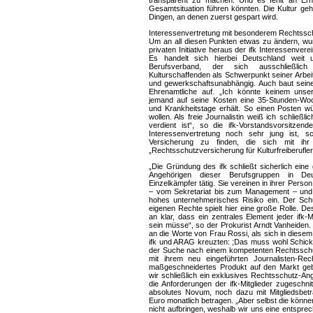
transparent zu machen. Und es fehlt an Erhe
Gesamtsituation führen könnten. Die Kultur gehö
Dingen, an denen zuerst gespart wird.
Interessenvertretung mit besonderem Rechtssc
Um an all diesen Punkten etwas zu ändern, w
privaten Initiative heraus der ifk Interessenvere
Es handelt sich hierbei Deutschland weit
Berufsverband, der sich ausschließlic
Kulturschaffenden als Schwerpunkt seiner Arbeit 
und gewerkschaftsunabhängig. Auch baut seine
Ehrenamtliche auf. „Ich könnte keinem unsere
jemand auf seine Kosten eine 35-Stunden-Woc
und Krankheitstage erhält. So einen Posten wü
wollen. Als freie Journalistin weiß ich schließl
verdient ist“, so die ifk-Vorstandsvorsitzen
Interessenvertretung noch sehr jung ist, s
Versicherung zu finden, die sich mit ih
„Rechtsschutzversicherung für Kulturfreiberufler“
„Die Gründung des ifk schließt sicherlich eine
Angehörigen dieser Berufsgruppen in De
Einzelkämpfer tätig. Sie vereinen in ihrer Pers
– vom Sekretariat bis zum Management – und
hohes unternehmerisches Risiko ein. Der Sch
eigenen Rechte spielt hier eine große Rolle. D
an klar, dass ein zentrales Element jeder ifk-
sein müsse“, so der Prokurist Arndt Vanheiden.
an die Worte von Frau Rossi, als sich in die
ifk und ARAG kreuzten: ;Das muss wohl Schicks
der Suche nach einem kompetenten Rechtsschu
mit ihrem neu eingeführten Journalisten-Re
maßgeschneidertes Produkt auf den Markt geb
wir schließlich ein exklusives Rechtsschutz-An
die Anforderungen der ifk-Mitglieder zugeschnit
absolutes Novum, noch dazu mit Mitgliedsbetr
Euro monatlich betragen. „Aber selbst die könne
nicht aufbringen, weshalb wir uns eine entsprec