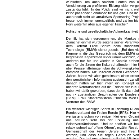
wünschen, um auch solchen Leuten von u
Versicherung zu profitieren. Bislang leider verge
zuständig fühlt. In der Politik sind wir nicht w
keine passende Schublade für uns gibt. Und die 
auch noch nicht als attraktives Sponsoring-Projek
heute noch immer unentgeltlich, und zahlen bis
Porti weiterhin alles aus eigener Tasche.“
Politische und gesellschaftliche Aufmerksamkeit
Der ifk hat sich vorgenommen, die Mankos 
Zunächst einmal wurde seitens seiner Verantwor
dem Referat Freie Berufe beim Bundesmini
Technologie (BMWi) sichergestellt. „Bei den vi
Kammern, die das Gespräch mit dem BMWi suc
begrenzten Kapazitäten leider unausweichlich, d
anderen nur hin und wieder in Kontakt stehen.
auch für die Szene der Kulturschaffenden; hier 
über Pressemitteilungen über die Schwierigkeiten
kämpfen haben. Mit unserem ersten Gespräch m
Jahres haben wir aber gemeinsam einen ersten
den persönlichen Informationsaustausch zu pf
danach hatten wir hier intern ein Konzept er
unserer Referatsarbeit auf die Freiberufler in K
haben wir dafür geworben, dass der ifk das näc
noch - zuständigen Beauftragten der Bundesre
(BKM), Frau Staatsministerin Christina Weiss
Vertreter des BMWi.
Ein weiterer wichtiger Schritt in Richtung R
Bundesverband der Freien Berufe (BFB). Hier wa
wenigstens schon von einigen kleineren Organis
uns natürlich sehr bei der Erklärung un
Selbstverständnisses. Und so stießen wir b
relativ schnell auf offene Ohren“, erzählt Rossi.
Gemeinschaft der Freien Berufe und ihrer D
werden, und dass Sie regen Gebrauch vo
werden. Das bei uns geltende kollegiale Miteina