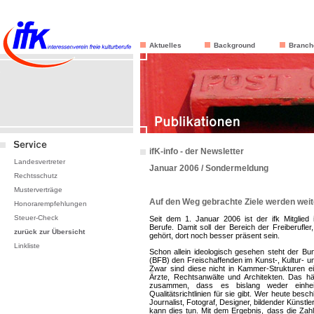
Aktuelles
Background
Branch
ifK-info - der Newsletter
Landesvertreter
Januar 2006 / Sondermeldung
Rechtsschutz
Musterverträge
Auf den Weg gebrachte Ziele werden weite
Honorarempfehlungen
Steuer-Check
Seit dem 1. Januar 2006 ist der ifk Mitglie
Berufe. Damit soll der Bereich der Freiberufle
zurück zur Übersicht
gehört, dort noch besser präsent sein.
Linkliste
Schon allein ideologisch gesehen steht der B
(BFB) den Freischaffenden im Kunst-, Kultur- 
Zwar sind diese nicht in Kammer-Strukturen e
Ärzte, Rechtsanwälte und Architekten. Das h
zusammen, dass es bislang weder einheitl
Qualitätsrichtlinien für sie gibt. Wer heute besc
Journalist, Fotograf, Designer, bildender Künstle
kann dies tun. Mit dem Ergebnis, dass die Zahl d