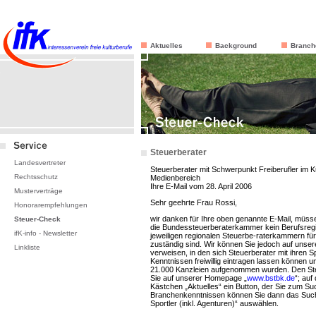
Aktuelles
Background
Branch
Steuerberater
Landesvertreter
Steuerberater mit Schwerpunkt Freiberufler im Ku
Rechtsschutz
Medienbereich
Ihre E-Mail vom 28. April 2006
Musterverträge
Sehr geehrte Frau Rossi,
Honorarempfehlungen
wir danken für Ihre oben genannte E-Mail, müsse
Steuer-Check
die Bundessteuerberaterkammer kein Berufsregis
ifK-info
- Newsletter
jeweiligen regionalen Steuerbe-raterkammern für
zuständig sind. Wir können Sie jedoch auf unse
Linkliste
verweisen, in den sich Steuerberater mit ihren 
Kenntnissen freiwillig eintragen lassen können 
21.000 Kanzleien aufgenommen wurden. Den Ste
Sie auf unserer Homepage „
www.bstbk.de
“; auf
Kästchen „Aktuelles“ ein Button, der Sie zum Such
Branchenkenntnissen können Sie dann das Suchk
Sportler (inkl. Agenturen)“ auswählen.