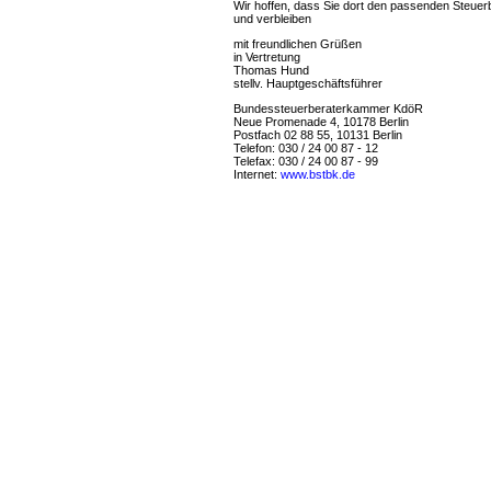
Wir hoffen, dass Sie dort den passenden Steuerbe
und verbleiben
mit freundlichen Grüßen
in Vertretung
Thomas Hund
stellv. Hauptgeschäftsführer
Bundessteuerberaterkammer KdöR
Neue Promenade 4, 10178 Berlin
Postfach 02 88 55, 10131 Berlin
Telefon: 030 / 24 00 87 - 12
Telefax: 030 / 24 00 87 - 99
Internet:
www.bstbk.de