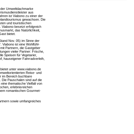
er der Umweltdachmarke
urismusdienstleister aus
ahren ist Viabono zu einer der
hlandtourismus gewachsen. Die
ten und touristischen
. Viabono besetzt erfolgreich
smarkt, das Natürlichkeit,
ast bietet.
(Stand Nov. 05) im Sinne der
. Viabono ist eine Wohlfühl-
mit Partnern, die Gastgeber
ungen vieler Partner: Frische,
le Speisen für Vegetarier,
of, hauseigener Fahrradverleih,
 bietet unter www.viabono.de
umweltorientierten Reise- und
er im Bereich buchbare
 Die Pauschalen sind auf die
eine thematische Vielfalt von
chen, erlebnisreichen
 einem romantischen Gourmet-
artnern sowie umfangreiches