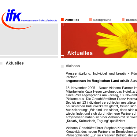
Aktuelles
Background
Branch
Viabono
Pressemitteilung: Individuell und kreativ - Kü
Partner
artgenossen im Bergischen Land erhält Au
18. November 2005 – Neuer Viabono-Partner im
Mitarbeiterin Katja Heuer zeichnet das Hotel „
eines Pressegesprächs am Freitag, 18. Novembe
Plakette aus. Die Geschäftsführer Franz Herm
Betrieb mit 13 individuell verschieden gestaltet
hausinternen Kulturwerkstatt glänzt, freuen sic
Auszeichnung: „Wir sind uns sicher, dass sich 
wiederfindet und sich durch die neue Partnerscha
artgenossen haben sich bei Viabono mit Schwer
„Kreativ, Kulinarisch, Tagung“ qualifiziert.
Viabono-Geschäftsführer Stephan Krug schätzt
Kreativität des neuen Partners im Bergischen La
Philosophie lebt: „Ein so kreativer Betrieb, der 