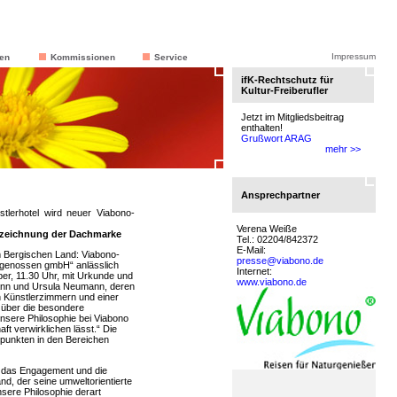
Impressum
en
Kommissionen
Service
ifK-Rechtschutz für
Kultur-Freiberufler
Jetzt im Mitgliedsbeitrag
enthalten!
Grußwort ARAG
mehr >>
Ansprechpartner
nstlerhotel wird neuer Viabono-
Verena Weiße
szeichnung der Dachmarke
Tel.: 02204/842372
E-Mail:
 Bergischen Land: Viabono-
presse@viabono.de
artgenossen gmbH“ anlässlich
Internet:
r, 11.30 Uhr, mit Urkunde und
www.viabono.de
ann und Ursula Neumann, deren
en Künstlerzimmern und einer
h über die besondere
unsere Philosophie bei Viabono
ft verwirklichen lässt.“ Die
punkten in den Bereichen
 das Engagement und die
nd, der seine umweltorientierte
unsere Philosophie derart