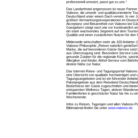
professionell umsetzt, passt gut zu uns.“
Das Landarthotel artgenossen ist neuer Partn
Viabono, die umwelt- und qualitätsorientierte To
Deutschland unter einem Dach vereint. In vier J
größten Vermarktungskooperationen im Deutsc
Akzeptanz und Bekanntheit von Viabono bei Gäs
Gastgebern steigt nach wie vor kontinuierlich an
ein stark wachsendes Segment auf dem Tourismu
Qualität und einen zusätzlichen Nutzen für den G
Mittlerweile wirtschaften mehr als 420 Anbieter 
Viabono-Philosophie „Reisen natürlich genießen“
Marke, die auf besonderen Gäste-Service setzt 
aus Überzeugung sind. Besondere Service-Leist
gesunde Zutaten für die regionale Küche, speziel
Allergiker und Kinder, Abhol-Service vom Bahnh
direkte Nähe zur Natur.
Das Internet-Reise- und Tagungsportal Viabono
eine Übersicht von qualitativ hochwertigen und 
Tagungsangeboten und ist ein führender Anbiet
Paketangebote aus dem Reiseland Deutschland.
Bedürfnisse der Gäste zugeschnitten und bieten 
entspannten Wellness-Tagen, aktiven Wanderwo
Familienferien in geschützter Natur bis hin zu
Wochenende.
Infos zu Reisen, Tagungen und allen Viabono-P
Bildmaterial finden Sie unter
www.viabono.de
.