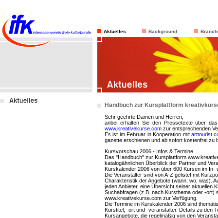
Aktuelles
Background
Branch
Handbuch zur Kursplattform kreativkur
Sehr geehrte Damen und Herren,
anbei erhalten Sie den Pressetexte über das
www.kreativekurse.com
zur entsprechenden Ver
Es ist im Februar in Kooperation mit
arttourist.
gazette erschienen und ab sofort kostenfrei zu 
Kursvorschau 2006 - Infos & Termine
Das "Handbuch" zur Kursplattform www.kreative
katalogähnlichen Überblick der Partner und Ver
Kurskalender 2006 von über 600 Kursen im In- 
Die Veranstalter sind von A-Z gelistet mit Kurzpo
Charakteristik der Angebote (wann, wo, was). A
jeden Anbieter, eine Übersicht seiner aktuellen
Suchabfragen (z.B. nach Kursthema oder -ort) s
www.kreativekurse.com zur Verfügung.
Die Termine im Kurskalender 2006 sind thematis
Kurstitel, -ort und -veranstalter. Details zu den 
Kursangebote, die regelmäßig von den Veranstalt