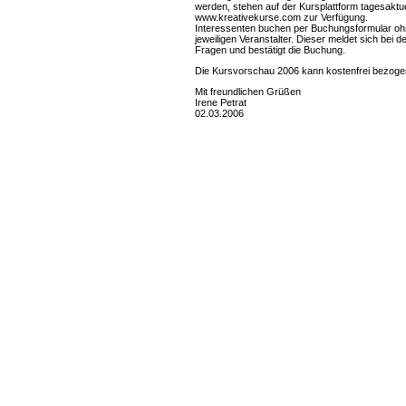
werden, stehen auf der Kursplattform tagesaktuel
www.kreativekurse.com zur Verfügung.
Interessenten buchen per Buchungsformular ohn
jeweiligen Veranstalter. Dieser meldet sich bei 
Fragen und bestätigt die Buchung.
Die Kursvorschau 2006 kann kostenfrei bezoge
Mit freundlichen Grüßen
Irene Petrat
02.03.2006