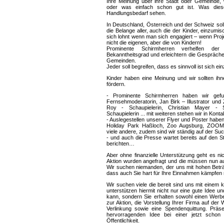
Ihre Meinung über ihre Stadt oder Gemeinde
oder was einfach schon gut ist. Was die
Handlungsbedarf sehen.
In Deutschland, Österreich und der Schweiz soll
die Belange aller, auch die der Kinder, einzumis
sich lohnt wenn man sich engagiert – wenn Projek
nicht die eigenen, aber die von Kindern!
Prominente Schirmherren verhelfen de
Bekanntheitsgrad und erleichtern die Gespräche 
Gemeinden.
Jeder soll begreifen, dass es sinnvoll ist sich ei
Kinder haben eine Meinung und wir sollten ihn
fördern.
- Prominente Schirmherren haben wir gef
Fernsehmoderatorin, Jan Birk – Illustrator und 
Roy - Schaupielerin, Christian Mayer - Sk
Schaupielerin ... mit weiteren stehen wir in Konta
- Auslegestellen unserer Flyer und Poster haben
Holiday Park Haßloch, Zoo Augsburg, ZOOM 
viele andere, zudem sind wir ständig auf der Su
- und auch die Presse wartet bereits auf den S
berichten…
Aber ohne finanzielle Unterstützung geht es ni
Aktion wurden angefragt und die müssen nun a
Wir suchen niemanden, der uns mit hohen Beträ
dass auch Sie hart für Ihre Einnahmen kämpfen
Wir suchen viele die bereit sind uns mit einem k
unterstützen hiermit nicht nur eine gute Idee u
kann, sondern Sie erhalten sowohl einen Werb
zur Aktion, die Vorstellung Ihrer Firma auf der 
Verlinkung sowie eine Spendenquittung. Präse
hervorragenden Idee bei einer jetzt schon
Öffentlichkeit.