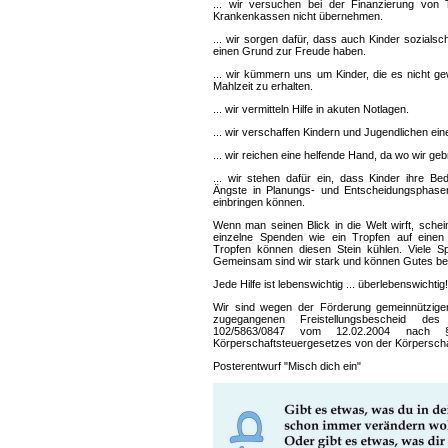
... wir versuchen bei der Finanzierung von 
Krankenkassen nicht übernehmen.
... wir sorgen dafür, dass auch Kinder sozial
einen Grund zur Freude haben.
... wir kümmern uns um Kinder, die es nicht g
Mahlzeit zu erhalten.
... wir vermitteln Hilfe in akuten Notlagen.
... wir verschaffen Kindern und Jugendlichen ein
... wir reichen eine helfende Hand, da wo wir ge
... wir stehen dafür ein, dass Kinder ihre Be
Ängste in Planungs- und Entscheidungsphase
einbringen können.
Wenn man seinen Blick in die Welt wirft, schein
einzelne Spenden wie ein Tropfen auf einen 
Tropfen können diesen Stein kühlen. Viele 
Gemeinsam sind wir stark und können Gutes be
Jede Hilfe ist lebenswichtig ... überlebenswichtig!
Wir sind wegen der Förderung gemeinnützig
zugegangenen Freistellungsbescheid des
102/5863/0847 vom 12.02.2004 na
Körperschaftsteuergesetzes von der Körperschaf
Posterentwurf "Misch dich ein"