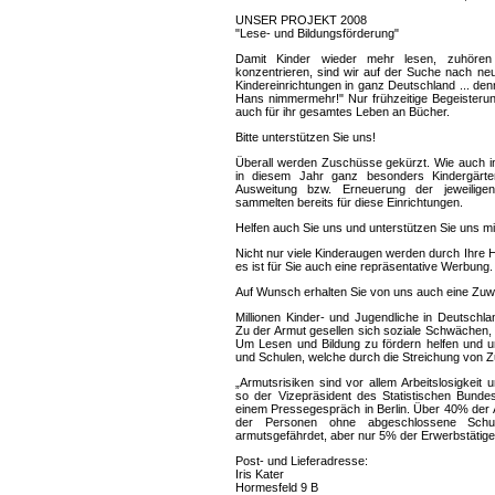
UNSER PROJEKT 2008
"Lese- und Bildungsförderung"
Damit Kinder wieder mehr lesen, zuhöre
konzentrieren, sind wir auf der Suche nach ne
Kindereinrichtungen in ganz Deutschland ... den
Hans nimmermehr!" Nur frühzeitige Begeisterun
auch für ihr gesamtes Leben an Bücher.
Bitte unterstützen Sie uns!
Überall werden Zuschüsse gekürzt. Wie auch in
in diesem Jahr ganz besonders Kindergärte
Ausweitung bzw. Erneuerung der jeweiligen
sammelten bereits für diese Einrichtungen.
Helfen auch Sie uns und unterstützen Sie uns m
Nicht nur viele Kinderaugen werden durch Ihre Hil
es ist für Sie auch eine repräsentative Werbung.
Auf Wunsch erhalten Sie von uns auch eine Zu
Millionen Kinder- und Jugendliche in Deutschl
Zu der Armut gesellen sich soziale Schwächen, d
Um Lesen und Bildung zu fördern helfen und un
und Schulen, welche durch die Streichung von Z
„Armutsrisiken sind vor allem Arbeitslosigkeit 
so der Vizepräsident des Statistischen Bunde
einem Pressegespräch in Berlin. Über 40% der Ar
der Personen ohne abgeschlossene Schul
armutsgefährdet, aber nur 5% der Erwerbstätige
Post- und Lieferadresse:
Iris Kater
Hormesfeld 9 B