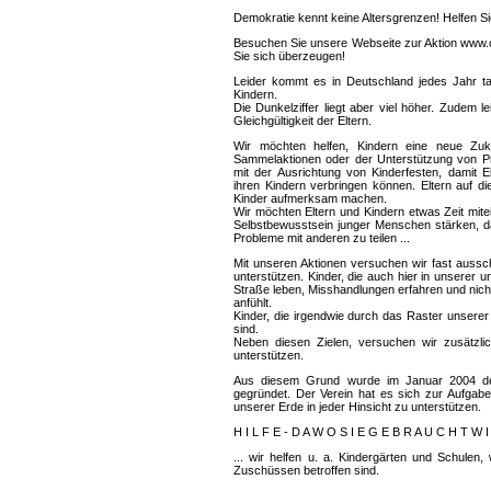
Demokratie kennt keine Altersgrenzen! Helfen Si
Besuchen Sie unsere Webseite zur Aktion www.c
Sie sich überzeugen!
Leider kommt es in Deutschland jedes Jahr 
Kindern.
Die Dunkelziffer liegt aber viel höher. Zudem l
Gleichgültigkeit der Eltern.
Wir möchten helfen, Kindern eine neue Zuku
Sammelaktionen oder der Unterstützung von Pr
mit der Ausrichtung von Kinderfesten, damit E
ihren Kindern verbringen können. Eltern auf 
Kinder aufmerksam machen.
Wir möchten Eltern und Kindern etwas Zeit mit
Selbstbewusstsein junger Menschen stärken, da
Probleme mit anderen zu teilen ...
Mit unseren Aktionen versuchen wir fast aussch
unterstützen. Kinder, die auch hier in unserer u
Straße leben, Misshandlungen erfahren und nicht
anfühlt.
Kinder, die irgendwie durch das Raster unserer 
sind.
Neben diesen Zielen, versuchen wir zusätzli
unterstützen.
Aus diesem Grund wurde im Januar 2004 der 
gegründet. Der Verein hat es sich zur Aufgab
unserer Erde in jeder Hinsicht zu unterstützen.
H I L F E - D A W O S I E G E B R A U C H T W I R
... wir helfen u. a. Kindergärten und Schulen
Zuschüssen betroffen sind.